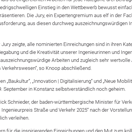
niedrigschwelligen Einstieg in den Wettbewerb bewusst einfac
äsentieren. Die Jury, ein Expertengremium aus elf in der Fac
rausforderung, aus diesen durchweg auszeichnungswürdigen In
r Jury zeigte, alle nominierten Einreichungen sind in ihren Ka
e Begabung und die Kreativität unserer Ingenieurinnen und Inge
t auszeichnungswürdige Arbeiten und zugleich sehr wertvolle
 Verkehrswesen“, so Knoop abschließend.
n „Baukultur“, „Innovation | Digitalisierung“ und „Neue Mobil
 19. September in Konstanz selbstverständlich noch geheim.
ck Schnieder, der baden-württembergische Minister für Ver
 Ingenieurpreis Straße und Verkehr 2025“ nach der Vorstellun
ich verleihen.
mern für die inspirierenden Einreichungen und den Mut zum ko